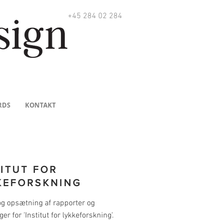
+45 284 02 284
RDS
KONTAKT
TITUT FOR
KEFORSKNING
og opsætning af rapporter og
ger for 'Institut for lykkeforskning'.