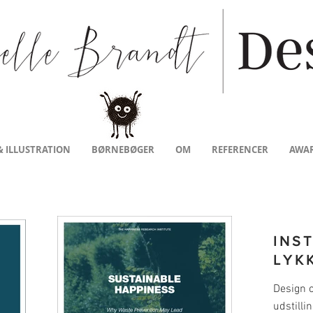
& ILLUSTRATION
BØRNEBØGER
OM
REFERENCER
AWA
INS
LYK
Design 
udstillin