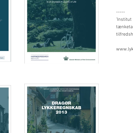
-----
'Institu
tænketan
tilfredsh
www.lyk