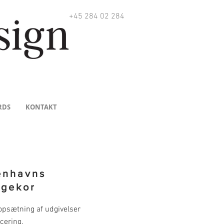
+45 284 02 284
RDS
KONTAKT
enhavns
ngekor
opsætning af udgivelser
cering.