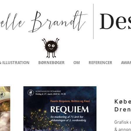
& ILLUSTRATION
BØRNEBØGER
OM
REFERENCER
AWA
Køb
Dre
Grafisk 
& annon