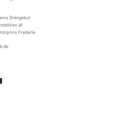
vns Drengekor.
otektion af
ronprins Frederik
k.dk