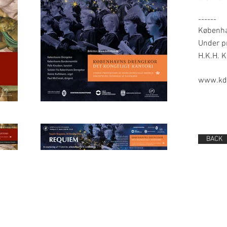
------
Københa
Under pr
H.K.H. K
www.kd
BACK