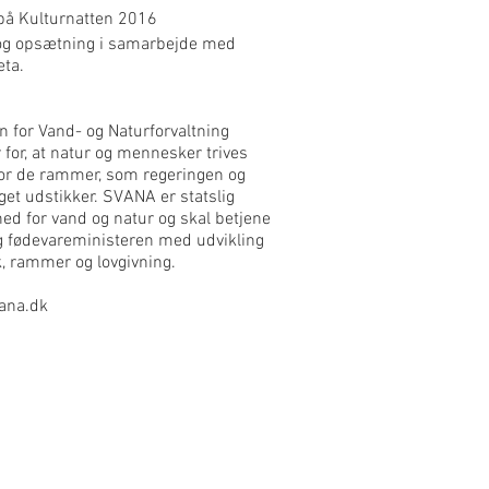
å Kulturnatten 2016
og opsætning i samarbejde med
eta.
n for Vand- og Naturforvaltning
 for, at natur og mennesker trives
for de rammer, som regeringen og
get udstikker. SVANA er statslig
d for vand og natur og skal betjene
g fødevareministeren med udvikling
ik, rammer og lovgivning.
ana.dk