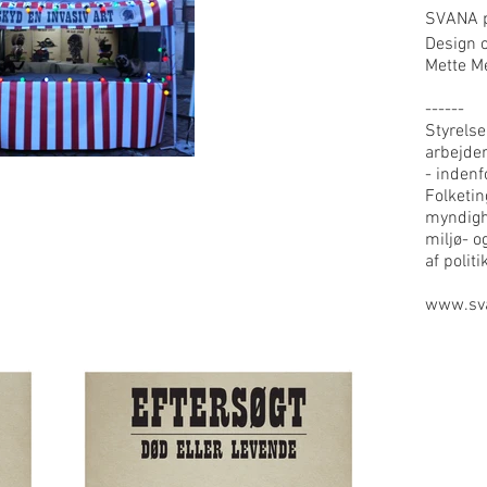
SVANA p
Design 
Mette M
------
Styrelse
arbejder
- inden
Folketin
myndighe
miljø- o
af polit
www.sv